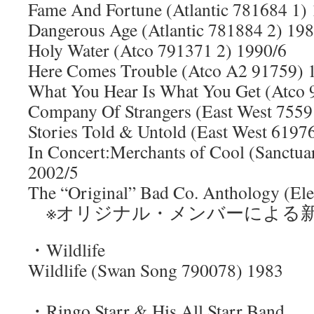
Fame And Fortune (Atlantic 781684 1)
Dangerous Age (Atlantic 781884 2) 198
Holy Water (Atco 791371 2) 1990/6
Here Comes Trouble (Atco A2 91759) 
What You Hear Is What You Get (Atco 
Company Of Strangers (East West 7559
Stories Told & Untold (East West 6197
In Concert:Merchants of Cool (Sanct
2002/5
The “Original” Bad Co. Anthology (E
※オリジナル・メンバーによる
・Wildlife
Wildlife (Swan Song 790078) 1983
・Ringo Starr & His All Starr Band