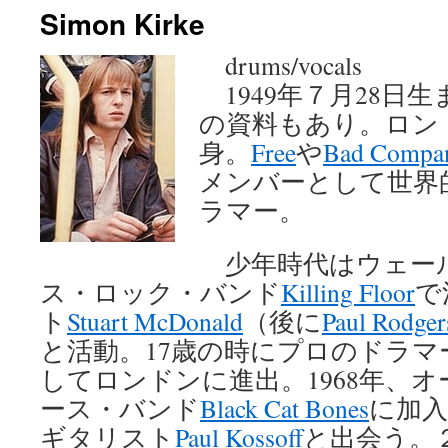
Simon Kirke
ン
drums/vocals
ツ
1949年７月28日生
へ
の資料もあり。ロン
ス
身。
Free
や
Bad Compa
メンバーとして世界
キ
ラマー。
ッ
プ
少年時代はウェー
ス・ロック・バンド
Killing Floor
で
ト
Stuart McDonald
（後に
Paul Rodger
と活動。17歳の時にプロのドラ
してロンドンに進出。1968年、
ース・バンド
Black Cat Bones
に加
ギタリスト
Paul Kossoff
と出会う。