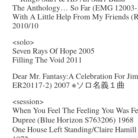
The Anthology… So Far (EMG 12003-
With A Little Help From My Friends (
2010/10
<solo>
Seven Rays Of Hope 2005
Filling The Void 2011
Dear Mr. Fantasy:A Celebration For Jim
ER20117-2) 2007 ※ソロ名義１曲
<session>
When You Feel The Feeling You Was F
Dupree (Blue Horizon S763206) 1968
One House Left Standing/Claire Hamill