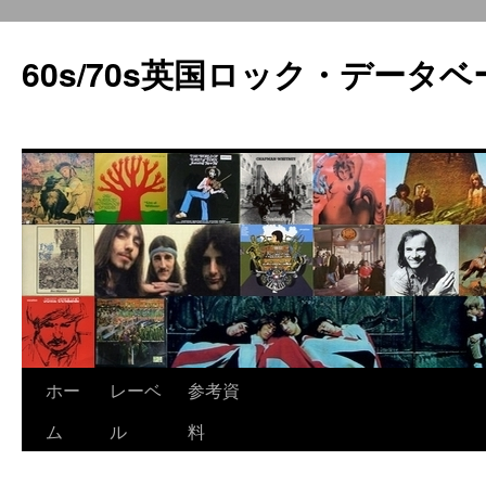
60s/70s英国ロック・データベ
コ
ホー
レーベ
参考資
ン
ム
ル
料
テ