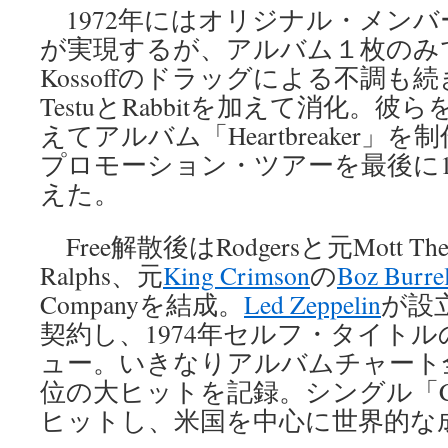
1972年にはオリジナル・メンバー
が実現するが、アルバム１枚のみでF
Kossoffのドラッグによる不調も
TestuとRabbitを加えて消化。
えてアルバム「Heartbreaker
プロモーション・ツアーを最後に1
えた。
Free解散後はRodgersと元Mott The 
Ralphs、元
King Crimson
の
Boz Burrel
Companyを結成。
Led Zeppelin
が設立
契約し、1974年セルフ・タイト
ュー。いきなりアルバムチャート
位の大ヒットを記録。シングル「Can’t 
ヒットし、米国を中心に世界的な