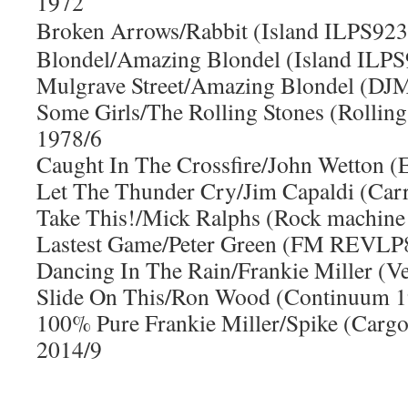
1972
Broken Arrows/Rabbit (Island ILPS92
Blondel/Amazing Blondel (Island ILP
Mulgrave Street/Amazing Blondel (D
Some Girls/The Rolling Stones (Rolli
1978/6
Caught In The Crossfire/John Wetton
Let The Thunder Cry/Jim Capaldi (Ca
Take This!/Mick Ralphs (Rock machi
Lastest Game/Peter Green (FM REVLP
Dancing In The Rain/Frankie Miller (
Slide On This/Ron Wood (Continuum 1
100% Pure Frankie Miller/Spike (Carg
2014/9