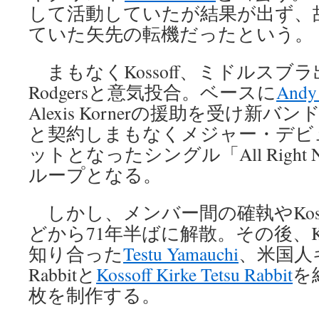
して活動していたが結果が出ず、
ていた矢先の転機だったという。
まもなくKossoff、ミドルスブラ
Rodgersと意気投合。ベースに
Andy 
Alexis Kornerの援助を受け新バンドF
と契約しまもなくメジャー・デビュ
ットとなったシングル「All Right
ループとなる。
しかし、メンバー間の確執やKoss
どから71年半ばに解散。その後、Ko
知り合った
Testu Yamauchi
、米国人
Rabbitと
Kossoff Kirke Tetsu Rabbit
を
枚を制作する。