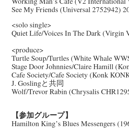
Working Man’s Cafe (V2 Internationa
See My Friends (Universal 2752942) 2
<solo single>
Quiet Life/Voices In The Dark (Virgin
<produce>
Turtle Soup/Turtles (White Whale 
Stage Door Johnnies/Claire Hamill (
Cafe Society/Cafe Society (Konk KON
J. Goslingと共同
Wolf/Trevor Rabin (Chrysalis CHR129
【参加グループ】
Hamilton King’s Blues Messengers (