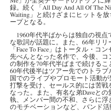
Me」が全英チャートのトップに
録。続く「All Day And All Of The Ni
Waiting」と続けざまにヒット
ープとなる。
1960年代半ばからは独自の視点
な歌詞が話題に。また、66年リリ
「Face To Face」はトータル
先べんとなった名作で、今後、コ
の制作を70年代半ばまで続ける
60年代後半はツアー先でのトラブ
国でのライブやプロモート活動が
打撃を受け、セールス的には苦戦
なった。また、有名な弟Daveと
執、メンバー間の不和、さらに浮き
のモチベーションなど、バンド活