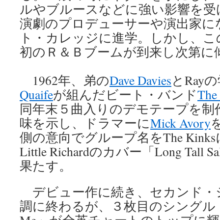
ルやブルースなどに強い影響を受け
演劇のプロデューサーや演出家に
ト・カレッジに進学。しかし、こ
初のＲ＆Ｂブームが到来し次第に
1962年、弟の
Dave Davies
とRay
Quaife
が組んだビート・バンド
The
同年末５曲入りのデモテープを制作
味を示し、ドラマーに
Mick Avory
側の意向でグループ名をThe Kink
Little Richardのカバー「Long Tal
果たす。
デビュー作に続き、セカンド・
調に終わるが、３枚目のシングル「You R