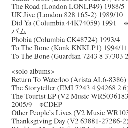
The Road (London LONLP49) 1988/5
UK Jive (London 828 165-2) 1989/10
Did Ya (Columbia 44K74059) 
バム
Phobia (Columbia CK48724) 1993/4
To The Bone (Konk KNKLP1) 1994/11
To The Bone (Guardian 7243 8 37303 2
<solo albums>
Return To Waterloo (Arista AL6-838
The Storyteller (EMI 7243 4 94268 2 6
The Tourist EP (V2 Music WR503618
2005/9 ※CDEP
Other People’s Lives (V2 Music WR10
Thanksgiving Day (V2 63881-27286-