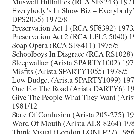
Muswell Hillbillies (RCA SF8243) 197
Everybody’s In Show Biz – Everybody
DPS2035) 1972/8
Preservation Act 1 (RCA SF8392) 1973
Preservation Act 2 (RCA LPL2 5040) 1
Soap Opera (RCA SF8411) 1975/5
Schoolboys In Disgrace (RCA RS1028)
Sleepwalker (Arista SPARTY1002) 197
Misfits (Arista SPARTY1055) 1978/5
Low Budget (Arista SPARTY1099) 197
One For The Road (Arista DARTY6) 1
Give The People What They Want (Ar
1981/12
State Of Confusion (Arista 205-275) 1
Word Of Mouth (Arista AL8-8264) 19
Think Visual (London LONLP27) 1986