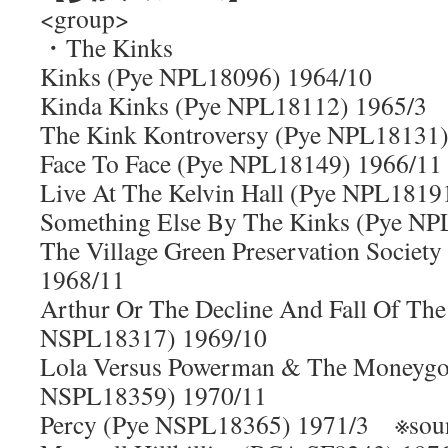
<group>
・The Kinks
Kinks (Pye NPL18096) 1964/10
Kinda Kinks (Pye NPL18112) 1965/3
The Kink Kontroversy (Pye NPL18131)
Face To Face (Pye NPL18149) 1966/11
Live At The Kelvin Hall (Pye NPL1819
Something Else By The Kinks (Pye NP
The Village Green Preservation Socie
1968/11
Arthur Or The Decline And Fall Of The
NSPL18317) 1969/10
Lola Versus Powerman & The Moneygor
NSPL18359) 1970/11
Percy (Pye NSPL18365) 1971/3 ※sou