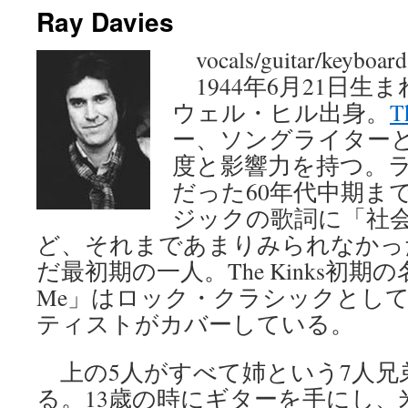
Ray Davies
ン
vocals/guitar/keyboard
ツ
1944年6月21日生
へ
ウェル・ヒル出身。
T
ス
ー、ソングライター
度と影響力を持つ。
キ
だった60年代中期ま
ッ
ジックの歌詞に「社
プ
ど、それまであまりみられなかっ
だ最初期の一人。The Kinks初期の名曲「Y
Me」はロック・クラシックとし
ティストがカバーしている。
上の5人がすべて姉という7人兄
る。13歳の時にギターを手にし