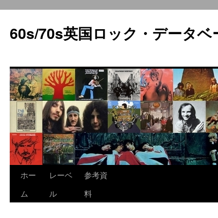
60s/70s英国ロック・データベ
コ
ホー
レーベ
参考資
ン
ム
ル
料
テ