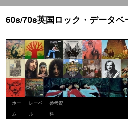
60s/70s英国ロック・データベ
コ
ホー
レーベ
参考資
ン
ム
ル
料
テ