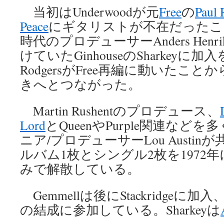
当初はUnderwoodが元
Free
の
Paul 
Peace
にギタリストが不在だったこ
時代のプロデューサーAnders Henr
けていたGinhouseのSharkey
RodgersがFree再編に動いたこ
きへとつながった。
Martin Rushentのプロデュース、
Lord
とQueenやPurple関連など
ニア/プロデューサーLou Austi
ルバム1枚とシングル2枚を1972
みで解散している。
Gemmellは後にStackridgeに加入、Un
の結成に参加している。Sharkeyは