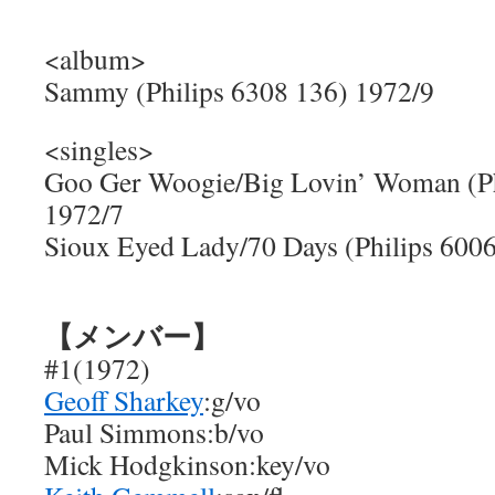
<album>
Sammy (Philips 6308 136) 1972/9
<singles>
Goo Ger Woogie/Big Lovin’ Woman (Ph
1972/7
Sioux Eyed Lady/70 Days (Philips 600
【メンバー】
#1(1972)
Geoff Sharkey
:g/vo
Paul Simmons:b/vo
Mick Hodgkinson:key/vo