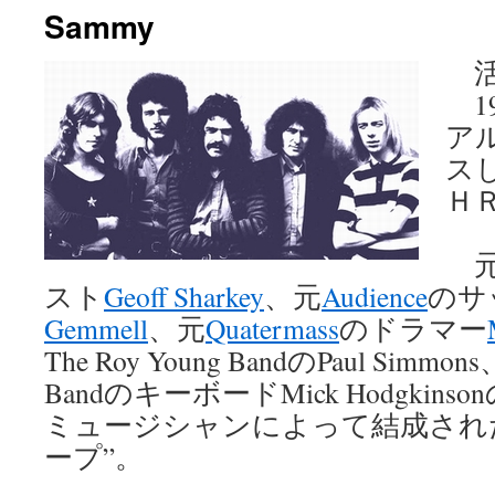
Sammy
ン
活
ツ
19
へ
ア
ス
ス
Ｈ
キ
ッ
プ
スト
Geoff Sharkey
、元
Audience
のサ
Gemmell
、元
Quatermass
のドラマー
The Roy Young BandのPaul Simmons、
BandのキーボードMick Hodgki
ミュージシャンによって結成され
ープ”。