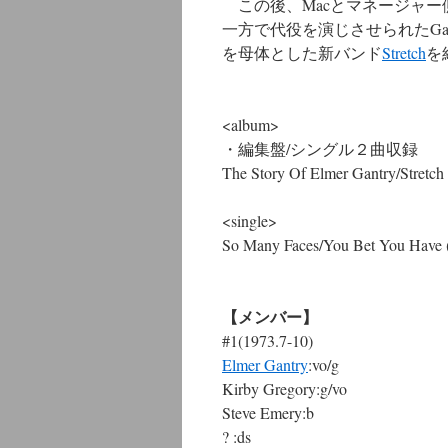
この後、Macとマネージャー
一方で代役を演じさせられたGan
を母体とした新バンド
Stretch
を
<album>
・編集盤/シングル２曲収録
The Story Of Elmer Gantry/Stret
<single>
So Many Faces/You Bet You Have 
【メンバー】
#1(1973.7-10)
Elmer Gantry
:vo/g
Kirby Gregory:g/vo
Steve Emery:b
? :ds