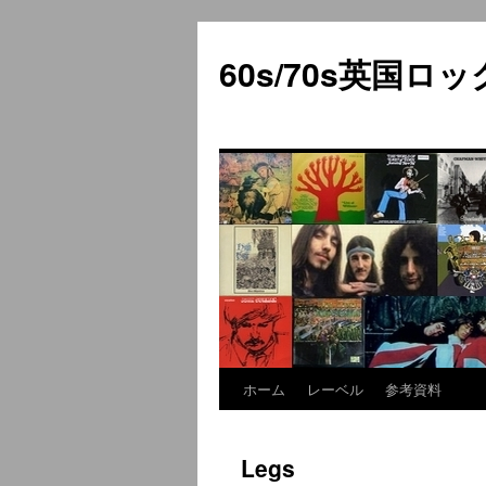
60s/70s英国
ホーム
レーベル
参考資料
コ
ン
Legs
テ