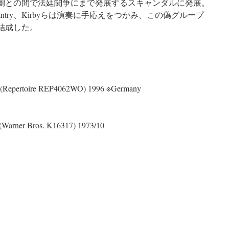
側との間で法廷闘争にまで発展するスキャンダルに発展。
try、Kirbyらは演奏に手応えをつかみ、この偽グループ
結成した。
ch (Repertoire REP4062WO) 1996 ※Germany
(Warner Bros. K16317) 1973/10