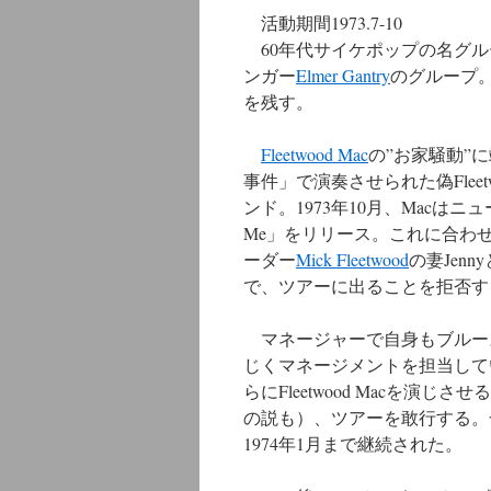
活動期間1973.7-10
ン
60年代サイケポップの名グル
ツ
ンガー
Elmer Gantry
のグループ。Wa
を残す。
へ
ス
Fleetwood Mac
の”お家騒動”
事件」で演奏させられた偽Fleet
キ
ンド。1973年10月、Macはニューア
Me」をリリース。これに合わ
ッ
ーダー
Mick Fleetwood
の妻Jen
プ
で、ツアーに出ることを拒否す
マネージャーで自身もブルース・シ
じくマネージメントを担当していたLeg
らにFleetwood Macを演
の説も）、ツアーを敢行する。
1974年1月まで継続された。