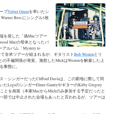
ープ
Velvet Opera
を率いたシ
rner Bros.にシングル1枚
に端を発した「偽Macツアー
wood Macの母体となったバ
ルバム「Mystery to
せて全米ツアーが組まれるが、ギタリスト
Bob Weston
とリ
nyとの不倫関係が発覚。激怒したMickはWestonを解雇した上
る事態に。
ンガーだったClifford Davisは、この窮地に際して同
sのシンガーElmer GantryやギターのKirby Gregory
じさせることを画策（本家MacからMickのみ参加する予定だったと
一部では中止された会場もあったと言われるが、ツアーは