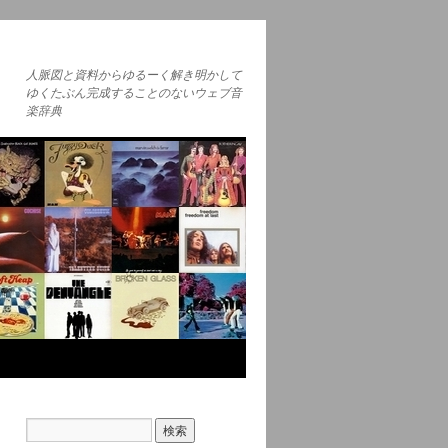
人脈図と資料からゆるーく解き明かして
ゆくたぶん完成することのないウェブ音
楽辞典