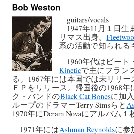
Bob Weston
ン
guitars/vocals
ツ
1947年11月１日
へ
リマス出身。
Fleetwo
ス
系の活動で知られる
キ
1960年代はビート
ッ
Kinetic
で主にフラン
プ
る。1967年には本国では未リリ
ＥＰをリリース。帰国後の1968
ク・バンドの
Black Cat Bones
に加入
ループのドラマーTerry Simsらと
A
1970年にDeram Novaにアルバ
1971年には
Ashman Reynolds
に参