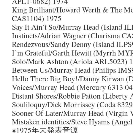
APL1-0682) 1974
King Brilliant/Howard Werth & The 
CAS1104) 1975
Say It Ain’t So/Murray Head (Island I
Instincts/Adrian Wagner (Charisma C
Rendezvous/Sandy Denny (Island ILPS
I’m Grateful/Garth Hewitt (Myrrh MY
Solo/Mark Ashton (Ariola ARL5023) 
Between Us/Murray Head (Philips IMS
Hello There Big Boy!/Danny Kirwan 
Voices/Murray Head (Mercury 6313 04
Distant Shores/Robbie Patton (Liberty
Souliloquy/Dick Morrissey (Coda 8329
Sooner Of Later/Murray Head (Virgin
Mistaken identities/Steve Hyams (Ang
※1975年未発表音源