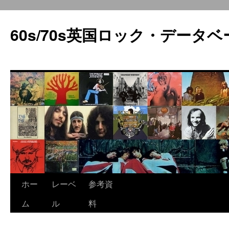
60s/70s英国ロック・データベ
コ
ホー
レーベ
参考資
ン
ム
ル
料
テ