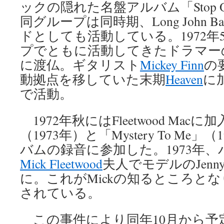
ックの隠れた名盤アルバム「Stop 
同グループは同時期、Long John B
ドとしても活動している。1972年
プでともに活動してきたドラマー
に渡仏。ギタリスト
Mickey Finn
の
動拠点を移していた末期
Heaven
に
で活動。
1972年秋にはFleetwood Macに加
（1973年）と「Mystery To Me
バムの録音に参加した。1973年
Mick Fleetwood
夫人でモデルのJenny
に。これがMickの知るところと
されている。
この事件により同年10月から予