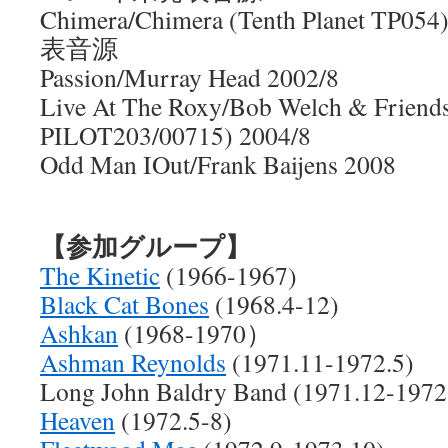
Chimera/Chimera (Tenth Planet TP0
表音源
Passion/Murray Head 2002/8
Live At The Roxy/Bob Welch & Friends
PILOT203/00715) 2004/8
Odd Man IOut/Frank Baijens 2008
【参加グループ】
The Kinetic
(1966-1967)
Black Cat Bones
(1968.4-12)
Ashkan
(1968-1970）
Ashman Reynolds
(1971.11-1972.5)
Long John Baldry Band (1971.12-1972
Heaven
(1972.5-8)