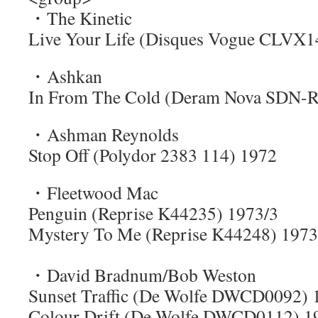
・The Kinetic
Live Your Life (Disques Vogue CLVX1
・Ashkan
In From The Cold (Deram Nova SDN-R
・Ashman Reynolds
Stop Off (Polydor 2383 114) 1972
・Fleetwood Mac
Penguin (Reprise K44235) 1973/3
Mystery To Me (Reprise K44248) 1973
・David Bradnum/Bob Weston
Sunset Traffic (De Wolfe DWCD0092) 
Colour Drift (De Wolfe DWCD0112) 1