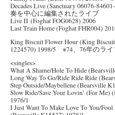
Decades Live (Sanctuary 06076-84
奏を中心に編集されたライブ
Live II (Foghat FOG0628) 2006
Last Train Home (Foghat FHR004) 201
King Biscuit Flower Hour (King Biscui
1224570) 1998/5 ※74、76年のラ
<singles>
What A Shame/Hole To Hide (Bearsvil
Long Way To Go/Ride Ride Ride (Bears
Step Outside/Maybellene (Bearsville K
Slow Ride/Save Your Lovin’ (For Me) (
1976/1
I Just Want To Make Love To You/Fool 
(Bearsville K15537) 1978/1