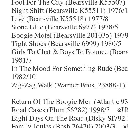
Fool For The City (Bearsville K55507)
Night Shift (Bearsville K55511) 1976/
Live (Bearsville K55518) 1977/8
Stone Blue (Bearsville 6977) 1978/5
Boogie Motel (Bearsville 201035) 197
Tight Shoes (Bearsville 6999) 1980/5
Girls To Chat & Boys To Bounce (Bear
1981/7
In The Mood For Something Rude (Bear
1982/10
Zig-Zag Walk (Warner Bros. 23888-1
Return Of The Boogie Men (Atlantic
Road Cases (Plum 56282) 1998/
Eight Days On The Road (Disky SI7
Family Joules (Besh 76470) 2003/3 