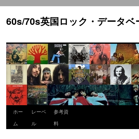
60s/70s英国ロック・データベ
コ
ホー
レーベ
参考資
ン
ム
ル
料
テ