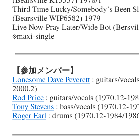
Third Time Lucky/Somebody’s Been Sl
(Bearsville WIP6582) 1979
Live Now-Pray Later/Wide Bot (Bersvil
※maxi-single
【参加メンバー】
Lonesome Dave Peverett
: guitars/voca
2000.2)
Rod Price
: guitars/vocals (1970.12-19
Tony Stevens
: bass/vocals (1970.12-1
Roger Earl
: drums (1970.12-1984/198