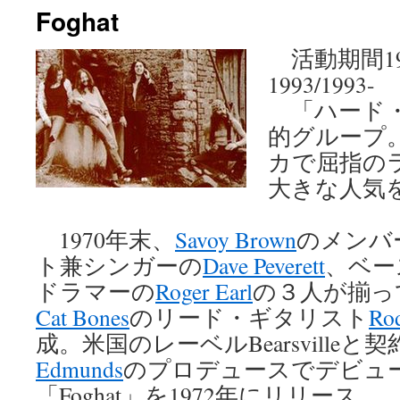
Foghat
ン
活動期間1970.
ツ
1993/1993-
へ
「ハード・
ス
的グループ。
カで屈指の
キ
大きな人気
ッ
プ
1970年末、
Savoy Brown
のメンバ
ト兼シンガーの
Dave Peverett
、ベー
ドラマーの
Roger Earl
の３人が揃っ
Cat Bones
のリード・ギタリスト
Rod
成。米国のレーベルBearsville
Edmunds
のプロデュースでデビュ
「Foghat」を1972年にリリース。