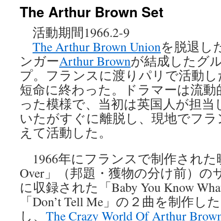
The Arthur Brown Set
ン
活動期間1966.2-9
ツ
The Arthur Brown Union
を脱退し
へ
ンガー
Arthur Brown
が結成したグ
ス
プ。フランスに渡りパリで活動し
短命に終わった。ドラマーは流動
キ
った模様で、当初は英国人が担当
ッ
いたがすぐに離脱し、現地でフラ
プ
えて活動した。
1966年にフランスで制作された映画「T
Over」（邦題・獲物の分け前）
に収録された「Baby You Know What Y
「Don’t Tell Me」の２曲を制作
し、
The Crazy World Of Arthur Brow