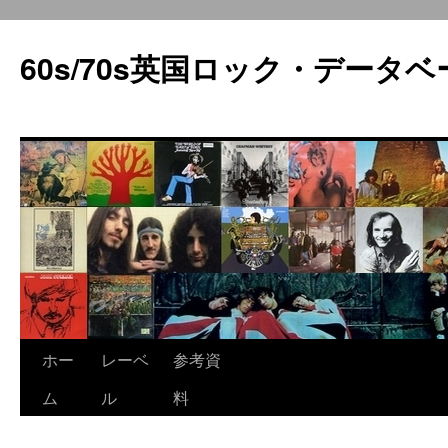
60s/70s英国ロック・データベ
コ
ホー
レーベ
参考資
ン
ム
ル
料
テ