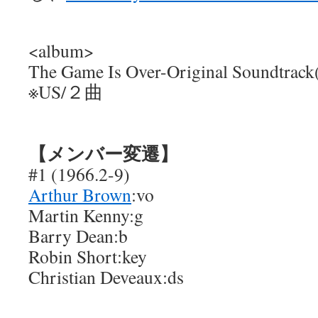
<album>
The Game Is Over-Original Soundtra
※US/２曲
【メンバー変遷】
#1 (1966.2-9)
Arthur Brown
:vo
Martin Kenny:g
Barry Dean:b
Robin Short:key
Christian Deveaux:ds