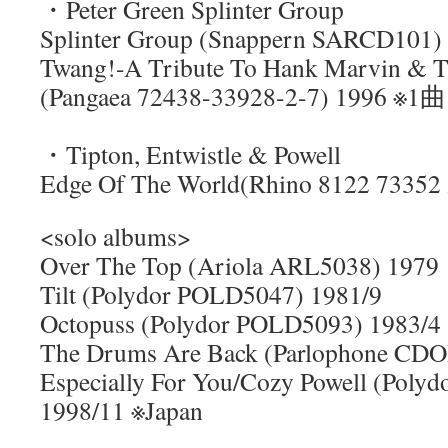
・Peter Green Splinter Group
Splinter Group (Snappern SARCD101)
Twang!-A Tribute To Hank Marvin & T
(Pangaea 72438-33928-2-7) 1996 ※1曲
・Tipton, Entwistle & Powell
Edge Of The World(Rhino 8122 73352 
<solo albums>
Over The Top (Ariola ARL5038) 1979
Tilt (Polydor POLD5047) 1981/9
Octopuss (Polydor POLD5093) 1983/4
The Drums Are Back (Parlophone CD
Especially For You/Cozy Powell (Poly
1998/11 ※Japan