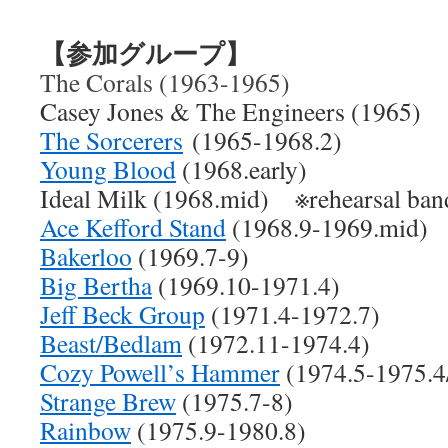
【参加グループ】
The Corals (1963-1965)
Casey Jones & The Engineers (1965)
The Sorcerers
(1965-1968.2)
Young Blood
(1968.early)
Ideal Milk (1968.mid) ※rehearsal ban
Ace Kefford Stand
(1968.9-1969.mid)
Bakerloo
(1969.7-9)
Big Bertha
(1969.10-1971.4)
Jeff Beck Group
(1971.4-1972.7)
Beast/Bedlam
(1972.11-1974.4)
Cozy Powell’s Hammer
(1974.5-1975.4
Strange Brew
(1975.7-8)
Rainbow
(1975.9-1980.8)