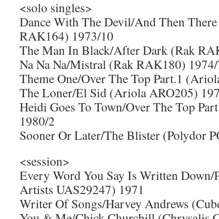
<solo singles>
Dance With The Devil/And Then There
RAK164) 1973/10
The Man In Black/After Dark (Rak RA
Na Na Na/Mistral (Rak RAK180) 1974/
Theme One/Over The Top Part.1 (Ario
The Loner/El Sid (Ariola ARO205) 19
Heidi Goes To Town/Over The Top Part
1980/2
Sooner Or Later/The Blister (Polydor
<session>
Every Word You Say Is Written Down/Pe
Artists UAS29247) 1971
Writer Of Songs/Harvey Andrews (Cu
You & Me/Chick Churchill (Chrysalis