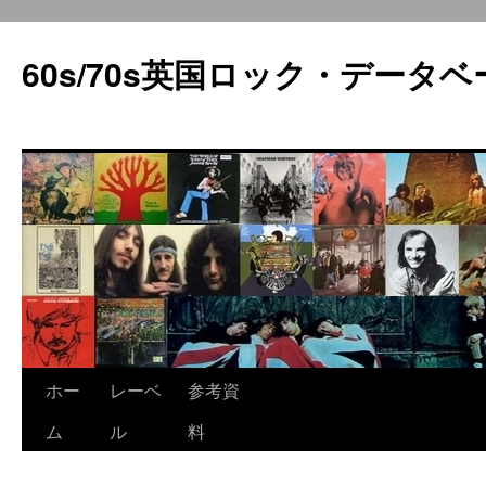
60s/70s英国ロック・データベ
コ
ホー
レーベ
参考資
ン
ム
ル
料
テ