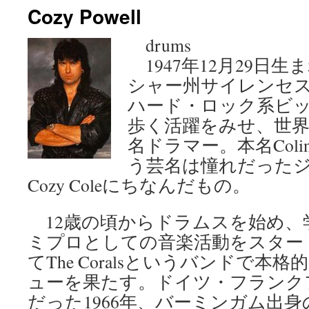
Cozy Powell
ン
drums
ツ
1947年12月29日
へ
シャー州サイレンセ
ス
ハード・ロック系ビ
歩く活躍をみせ、世
キ
名ドラマー。本名Colin 
ッ
う芸名は憧れだった
プ
Cozy Coleにちなんだもの。
12歳の頃からドラムスを始め、
ミプロとしての音楽活動をスタート
てThe Coralsというバンドで
ューを果たす。ドイツ・フランク
だった1966年、バーミンガム出