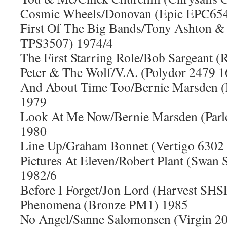
Cosmic Wheels/Donovan (Epic EPC654
First Of The Big Bands/Tony Ashton &
TPS3507) 1974/4
The First Starring Role/Bob Sargeant
Peter & The Wolf/V.A. (Polydor 2479 
And About Time Too/Bernie Marsden 
1979
Look At Me Now/Bernie Marsden (Par
1980
Line Up/Graham Bonnet (Vertigo 6302
Pictures At Eleven/Robert Plant (Swa
1982/6
Before I Forget/Jon Lord (Harvest SH
Phenomena (Bronze PM1) 1985
No Angel/Sanne Salomonsen (Virgin 2