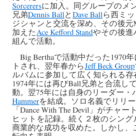
Sorcerers
に加入。同グループのメンバー
兄弟
Dennis Ball
と
Dave Ball
ら西ミッ
ジシャンと交流を深め、その後元Moveの
加えた
Ace Kefford Stand
やその後進
組んで活動。
Big Berthaで活動中だった1970
トされ、翌年春から
Jeff Beck Group
ルバムに参加して広く知られる存
1974年には再びBall兄弟と合流し
動。翌75年には自身のリーダー・
Hammer
を結成。ソロ名義でリリ
「Dance With The Devil」
ヒットを記録。続く２枚のシング
商業的な成功を収めた。しかし、