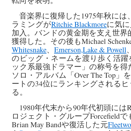
転向を表明。
音楽界に復帰した1975年秋には
ラミングが
Ritchie Blackmore
に気に
加入。バンドの黄金期を支え世界
獲得した。その後もMichael Schenker
Whitesnake
、
Emerson,Lake & Powell
のビッグ・ネームを渡り歩く活躍
ック系最強ドラマー」の称号を得た
ソロ・アルバム「Over The To
ートの34位にランキングされる
る。
1980年代末から90年代初頭にはRay
ロジェクト・グループForcefiel
Brian May Bandや復活した元
Fleetw