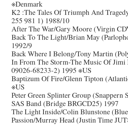
※Denmark
K2 :The Tales Of Triumph And Trage
255 981 1) 1988/10
After The War/Gary Moore (Virgin CD
Back To The Light/Brian May (Parlo
1992/9
Back Where I Belong/Tony Martin (Pol
In From The Storm-The Music Of Jimi
09026-68233-2) 1995 ※US
Baptizum Of Fire/Glenn Tipton (Atlant
※US
Peter Green Splinter Group (Snapper
SAS Band (Bridge BRGCD25) 1997
The Light Inside/Colin Blunstone (Blue
Passion/Murray Head (Justin Time JU