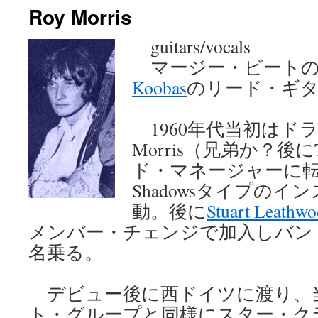
Roy Morris
ン
guitars/vocals
ツ
マージー・ビートの
へ
Koobas
のリード・ギ
ス
1960年代当初はドラマ
キ
Morris（兄弟か？後にT
ッ
ド・マネージャーに転
プ
Shadowsタイプの
動。後に
Stuart Leathw
メンバー・チェンジで加入しバンド名を
名乗る。
デビュー後に西ドイツに渡り、
ト・グループと同様にスター・ク