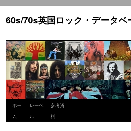
60s/70s英国ロック・データベ
コ
ホー
レーベ
参考資
ン
ム
ル
料
テ