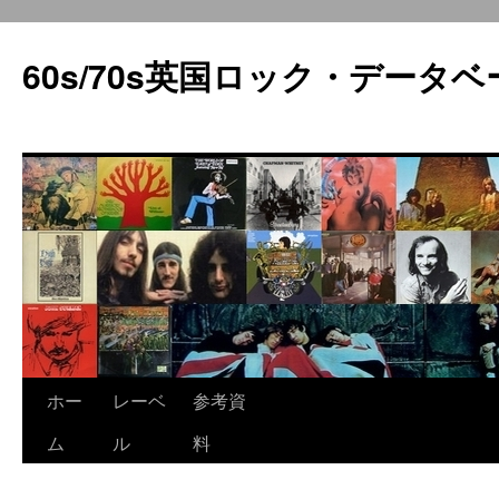
60s/70s英国ロック・データベ
コ
ホー
レーベ
参考資
ン
ム
ル
料
テ