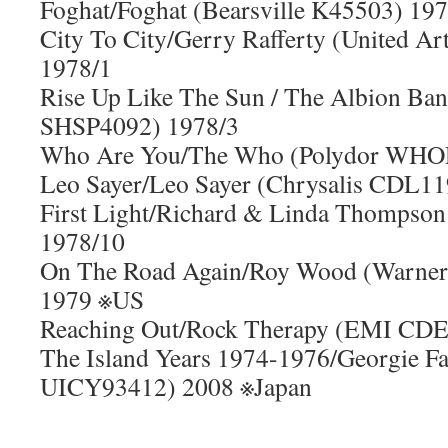
Foghat/Foghat (Bearsville K45503) 197
City To City/Gerry Rafferty (United A
1978/1
Rise Up Like The Sun / The Albion Ban
SHSP4092) 1978/3
Who Are You/The Who (Polydor WHO
Leo Sayer/Leo Sayer (Chrysalis CDL1
First Light/Richard & Linda Thompso
1978/10
On The Road Again/Roy Wood (Warner
1979 ※US
Reaching Out/Rock Therapy (EMI CD
The Island Years 1974-1976/Georgie F
UICY93412) 2008 ※Japan