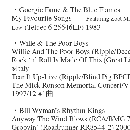
・Goergie Fame & The Blue Flames
My Favourite Songs! ―
Featuring
Zoot Mo
(Teldec 6.25646LF) 1983
Low
・Wille & The Poor Boys
Willie And The Poor Boys (Ripple/Dec
Rock ‘n’ Roll Is Made Of This (Great
※Italy
Tear It Up-Live (Ripple/Blind Pig BP
The Mick Ronson Memorial Concert/V.
1997/12 ※1曲
・Bill Wyman’s Rhythm Kings
Anyway The Wind Blows (RCA/BMG 74
Groovin’ (Roadrunner RR8544-2) 200