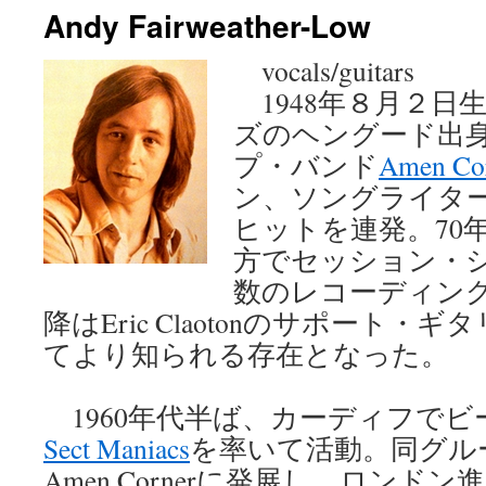
Andy Fairweather-Low
ン
vocals/guitars
ツ
1948年８月２日
へ
ズのヘングード出
ス
プ・バンド
Amen Co
ン、ソングライター
キ
ヒットを連発。70
ッ
方でセッション・
プ
数のレコーディング
降はEric Claotonのサポート
てより知られる存在となった。
1960年代半ば、カーディフでビ
Sect Maniacs
を率いて活動。同グルー
Amen Cornerに発展し、ロンド