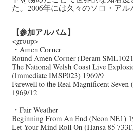
た。2006年には久々のソロ・ア
【参加アルバム】
<group>
・Amen Corner
Round Amen Corner (Deram SML1021
The National Welsh Coast Live Explo
(Immediate IMSP023) 1969/9
Farewell to the Real Magnificent Seve
1969/12
・Fair Weather
Beginning From An End (Neon NE1) 
Let Your Mind Roll On (Hansa 85 73