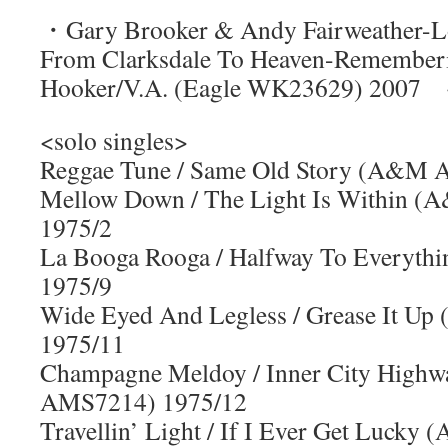
・Gary Brooker & Andy Fairweather-
From Clarksdale To Heaven-Remember
Hooker/V.A. (Eagle WK23629) 200
<solo singles>
Reggae Tune / Same Old Story (A&M 
Mellow Down / The Light Is Within
1975/2
La Booga Rooga / Halfway To Everyt
1975/9
Wide Eyed And Legless / Grease It 
1975/11
Champagne Meldoy / Inner City Hig
AMS7214) 1975/12
Travellin’ Light / If I Ever Get Luc