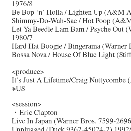
1976/8
Be Bop ‘n’ Holla / Lighten Up (A&M
Shimmy-Do-Wah-Sae / Hot Poop (A&
Let Ya Beedle Lam Bam / Psyche Out (
1980/7
Hard Hat Boogie / Bingerama (Warner 
Bossa Nova / House Of Blue Light (Sti
<produce>
It’s Just A Lifetime/Craig Nuttycomb
※US
<session>
・Eric Clapton
Live In Japan (Warner Bros. 7599-269
Unplugged (Duck 9362-45024-2) 1992