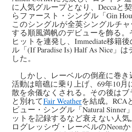
に人気グループとなり、Deccaと契
らファースト・シングル「Gin Ho
このシングルが全英シングルチャ
する順風満帆のデビューを飾る。
ヒットを連発し、Immediate移籍
ル「(If Paradise Is) Half As 
した。
しかし、レーベルの倒産に巻き
活動は暗礁に乗り上げ、69年10
散を余儀なくされる。その後はブ
と別れて
Fair Weather
を結成。RC
ビュー・シングル「Natural Sin
ットを記録するなど衰えない人気
ログレッシヴ・レーベルのNeon