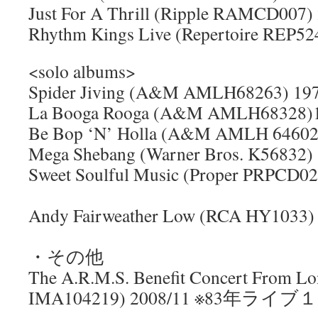
Just For A Thrill (Ripple RAMCD007)
Rhythm Kings Live (Repertoire REP52
<solo albums>
Spider Jiving (A&M AMLH68263) 19
La Booga Rooga (A&M AMLH68328)
Be Bop ‘N’ Holla (A&M AMLH 64602
Mega Shebang (Warner Bros. K56832)
Sweet Soulful Music (Proper PRPCD
Andy Fairweather Low (RCA HY10
・その他
The A.R.M.S. Benefit Concert From L
IMA104219) 2008/11 ※83年ライブ