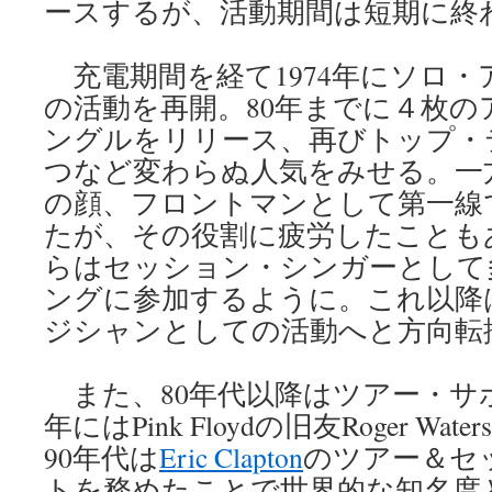
ースするが、活動期間は短期に終
充電期間を経て1974年にソロ・
の活動を再開。80年までに４枚の
ングルをリリース、再びトップ・
つなど変わらぬ人気をみせる。一
の顔、フロントマンとして第一線
たが、その役割に疲労したことも
らはセッション・シンガーとして
ングに参加するように。これ以降
ジシャンとしての活動へと方向転
また、80年代以降はツアー・サポ
年にはPink Floydの旧友Roger W
90年代は
Eric Clapton
のツアー＆セ
トを務めたことで世界的な知名度