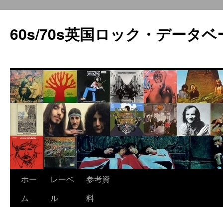
60s/70s英国ロック・データベ
コ
ホー
レーベ
参考資
ン
ム
ル
料
テ