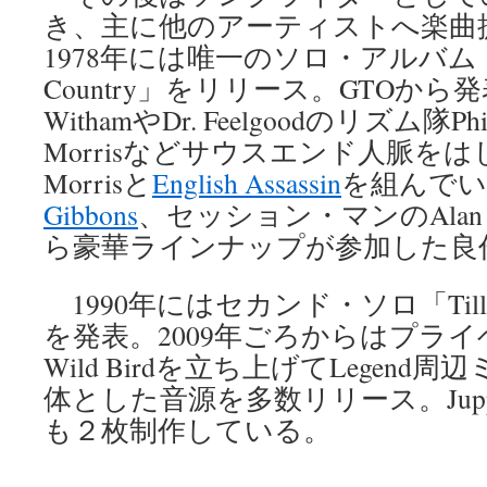
き、主に他のアーティストへ楽曲
1978年には唯一のソロ・アルバム「Hote
Country」をリリース。GTOか
WithamやDr. Feelgoodのリズム隊Phil 
Morrisなどサウスエンド人脈をはじめ
Morrisと
English Assassin
を組んで
Gibbons
、セッション・マンのAlan H
ら豪華ラインナップが参加した良
1990年にはセカンド・ソロ「Till You
を発表。2009年ごろからはプラ
Wild Birdを立ち上げてLegen
体とした音源を多数リリース。Ju
も２枚制作している。