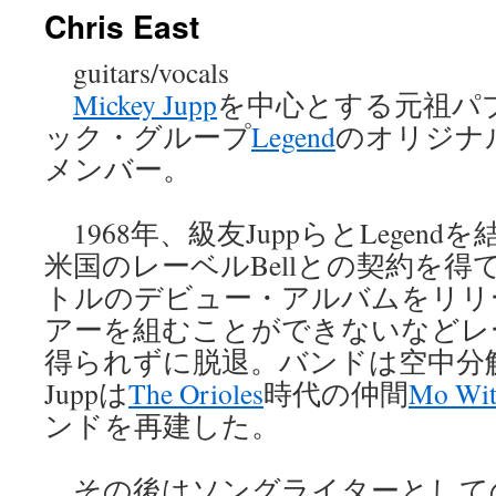
Chris East
ン
guitars/vocals
ツ
Mickey Jupp
を中心とする元祖パ
へ
ック・グループ
Legend
のオリジナ
ス
メンバー。
キ
1968年、級友JuppらとLegendを
ッ
米国のレーベルBellとの契約を
プ
トルのデビュー・アルバムをリリ
アーを組むことができないなどレ
得られずに脱退。バンドは空中分
Juppは
The Orioles
時代の仲間
Mo Wi
ンドを再建した。
その後はソングライターとして