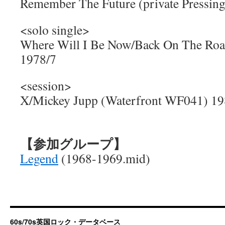
Remember The Future (private Pressing
<solo single>
Where Will I Be Now/Back On The Ro
1978/7
<session>
X/Mickey Jupp (Waterfront WF041) 19
【参加グループ】
Legend
(1968-1969.mid)
60s/70s英国ロック・データベース