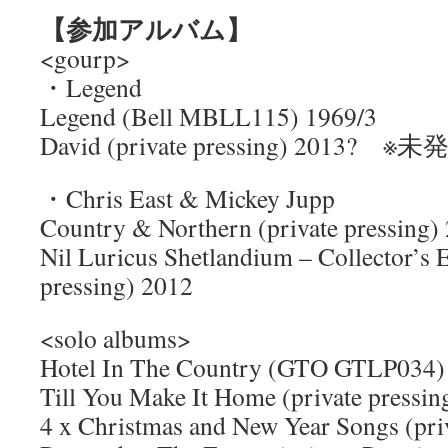
【参加アルバム】
<gourp>
・Legend
Legend (Bell MBLL115) 1969/3
David (private pressing) 2013?
・Chris East & Mickey Jupp
Country & Northern (private pressing)
Nil Luricus Shetlandium – Collector’s E
pressing) 2012
<solo albums>
Hotel In The Country (GTO GTLP034)
Till You Make It Home (private pressin
4 x Christmas and New Year Songs (priv