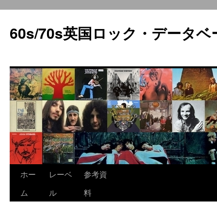
60s/70s英国ロック・データベ
コ
ホー
レーベ
参考資
ン
ム
ル
料
テ