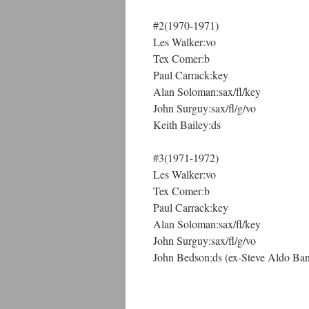
#2(1970-1971)
Les Walker:vo
Tex Comer:b
Paul Carrack:key
Alan Soloman:sax/fl/key
John Surguy:sax/fl/g/vo
Keith Bailey:ds
#3(1971-1972)
Les Walker:vo
Tex Comer:b
Paul Carrack:key
Alan Soloman:sax/fl/key
John Surguy:sax/fl/g/vo
John Bedson:ds (ex-Steve Aldo B