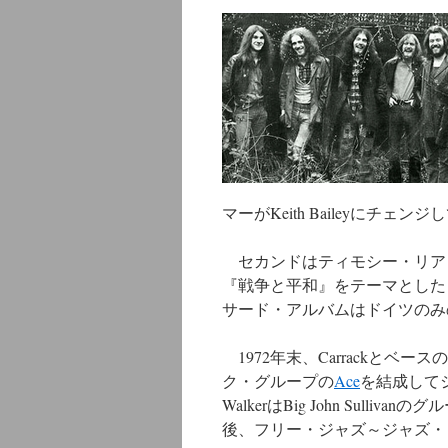
ン
ツ
へ
ス
キ
マーがKeith Baileyにチェン
ッ
プ
セカンドはティモシー・リアリーの著
『戦争と平和』をテーマとした
サード・アルバムはドイツのみ
1972年末、CarrackとベースのTe
ク・グループの
Ace
を結成して
WalkerはBig John Sulli
後、フリー・ジャズ～ジャズ・