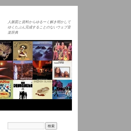
人脈図と資料からゆるーく解き明かして
ゆくたぶん完成することのないウェブ音
楽辞典