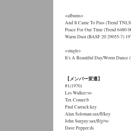
<albums>
And It Came To Pass (Trend TNLS
Peace For Our Time (Trend 6480 0
Warm Dust (BASF 20 29055-7) 
<single>
It’s A Beautiful Day/Worm Dance 
【メンバー変遷】
#1(1970)
Les Walker:vo
Tex Comer:b
Paul Carrack:key
Alan Soloman:sax/fl/key
John Surguy:sax/fl/g/vo
Dave Pepper:ds