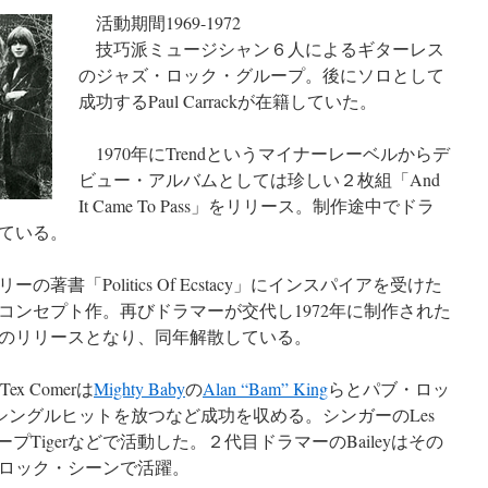
活動期間1969-1972
技巧派ミュージシャン６人によるギターレス
のジャズ・ロック・グループ。後にソロとして
成功するPaul Carrackが在籍していた。
1970年にTrendというマイナーレーベルからデ
ビュー・アルバムとしては珍しい２枚組「And
It Came To Pass」をリリース。制作途中でドラ
ジしている。
書「Politics Of Ecstacy」にインスパイアを受けた
コンセプト作。再びドラマーが交代し1972年に制作された
のリリースとなり、同年解散している。
x Comerは
Mighty Baby
の
Alan “Bam” King
らとパブ・ロッ
シングルヒットを放つなど成功を収める。シンガーのLes
vanのグループTigerなどで活動した。２代目ドラマーのBaileyはその
ロック・シーンで活躍。