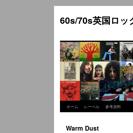
60s/70s英国
ホーム
レーベル
参考資料
コ
ン
Warm Dust
テ