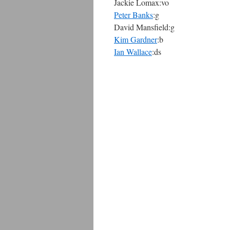
Jackie Lomax:vo
Peter Banks
:g
David Mansfield:g
Kim Gardner
:b
Ian Wallace
:ds