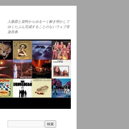
人脈図と資料からゆるーく解き明かして
ゆくたぶん完成することのないウェブ音
楽辞典