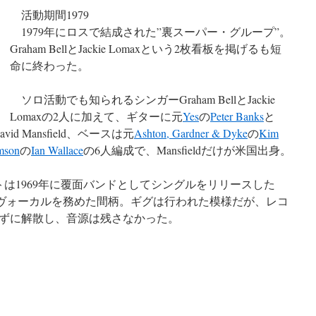
活動期間1979
1979年にロスで結成された”裏スーパー・グループ”。
Graham BellとJackie Lomaxという2枚看板を掲げるも短
命に終わった。
ソロ活動でも知られるシンガーGraham BellとJackie
Lomaxの2人に加えて、ギターに元
Yes
の
Peter Banks
と
id Mansfield、ベースは元
Ashton, Gardner & Dyke
の
Kim
mson
の
Ian Wallace
の6人編成で、Mansfieldだけが米国出身。
は1969年に覆面バンドとしてシングルをリリースした
ループのヴォーカルを務めた間柄。ギグは行われた模様だが、レコ
ずに解散し、音源は残さなかった。