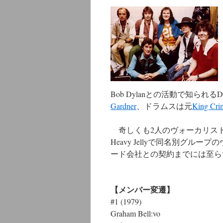
ン
ツ
へ
ス
キ
Bob Dylanとの活動で知られるDav
Gardner
、ドラムスは元
King Cri
ッ
プ
奇しくも2人のヴォーカリスト
Heavy Jellyで同名別グ
ード会社との契約までには至ら
【メンバー変遷】
#1 (1979)
Graham Bell:vo