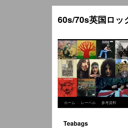
60s/70s英国
ホーム
レーベル
参考資料
コ
ン
Teabags
テ