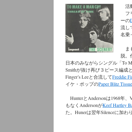
活動期
ン
フリ
ツ
ーの
流して
へ
名乗
ス
まもな
キ
脱。代
日本のみながらシングル「To Mak
ッ
Smithが抜け再び３ピース編成
プ
Finger’s Leeと合流して
Freddie F
イケ・ポップの
Paper Blitz Tissu
HunterとAndersonは196
もなくAndersonが
Keef Hartley B
た。Hunerは翌年Silenceに加わ