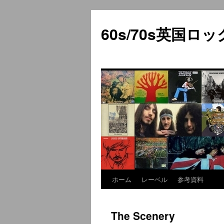
60s/70s英国
ホーム
レーベル
参考資料
コ
ン
The Scenery
テ