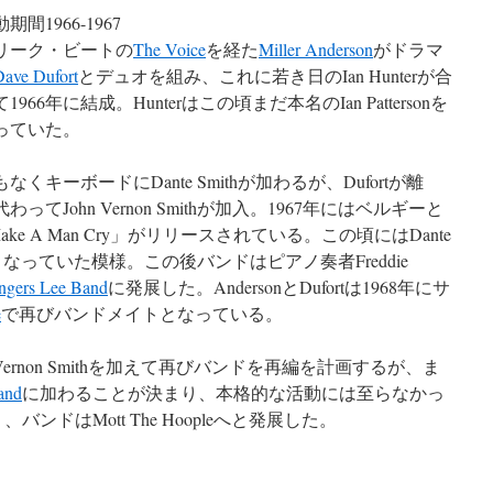
間1966-1967
ーク・ビートの
The Voice
を経た
Miller Anderson
がドラマ
Dave Dufort
とデュオを組み、これに若き日のIan Hunterが合
1966年に結成。Hunterはこの頃まだ本名のIan Pattersonを
っていた。
くキーボードにDante Smithが加わるが、Dufortが離
わってJohn Vernon Smithが加入。1967年にはベルギーと
e A Man Cry」がリリースされている。この頃にはDante
となっていた模様。この後バンドはピアノ奏者Freddie
ingers Lee Band
に発展した。AndersonとDufortは1968年にサ
e
で再びバンドメイトとなっている。
8年、Vernon Smithを加えて再びバンドを再編を計画するが、ま
and
に加わることが決まり、本格的な活動には至らなかっ
り、バンドはMott The Hoopleへと発展した。