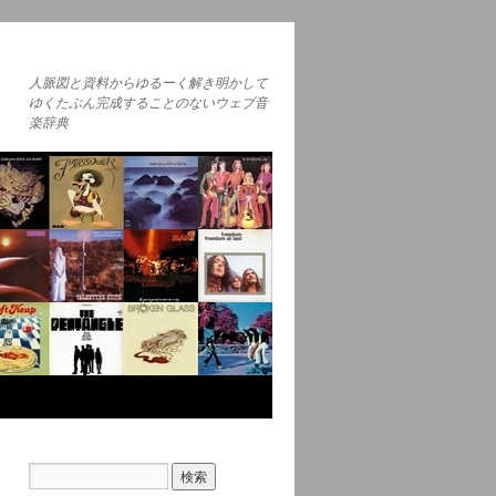
人脈図と資料からゆるーく解き明かして
ゆくたぶん完成することのないウェブ音
楽辞典