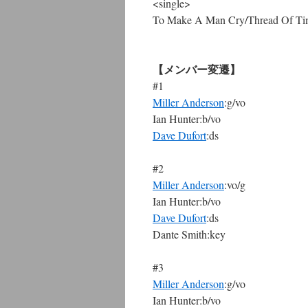
<single>
To Make A Man Cry/Thread Of Ti
【メンバー変遷】
#1
Miller Anderson
:g/vo
Ian Hunter:b/vo
Dave Dufort
:ds
#2
Miller Anderson
:vo/g
Ian Hunter:b/vo
Dave Dufort
:ds
Dante Smith:key
#3
Miller Anderson
:g/vo
Ian Hunter:b/vo