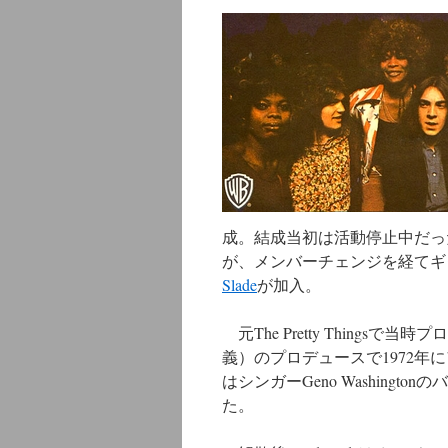
ン
ツ
へ
ス
キ
ッ
成。結成当初は活動停止中だっ
プ
が、メンバーチェンジを経てギタリスト
Slade
が加入。
元The Pretty Thingsで
義）のプロデュースで1972
はシンガーGeno Washing
た。