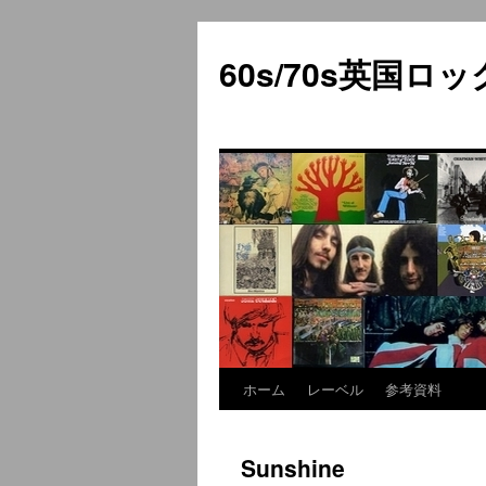
60s/70s英国
ホーム
レーベル
参考資料
コ
ン
Sunshine
テ