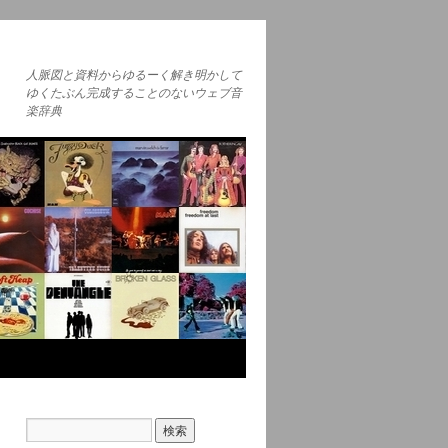
人脈図と資料からゆるーく解き明かして
ゆくたぶん完成することのないウェブ音
楽辞典