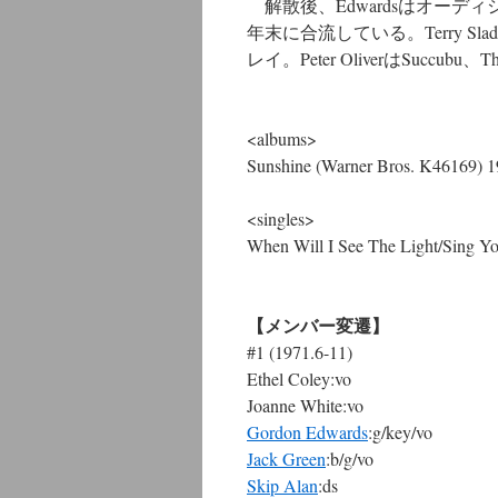
解散後、EdwardsはオーディションでT
年末に合流している。Terry Sladeはそ
レイ。Peter OliverはSuccubu、
<albums>
Sunshine (Warner Bros. K46169) 
<singles>
When Will I See The Light/Sing Y
【メンバー変遷】
#1 (1971.6-11)
Ethel Coley:vo
Joanne White:vo
Gordon Edwards
:g/key/vo
Jack Green
:b/g/vo
Skip Alan
:ds