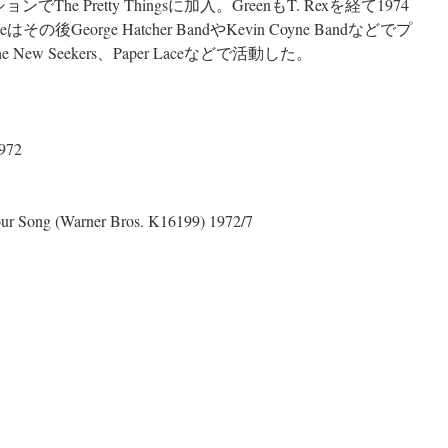
he Pretty Thingsに加入。GreenもT. Rexを経て1974
の後George Hatcher BandやKevin Coyne Bandなどでプ
The New Seekers、Paper Laceなどで活動した。
1972
our Song (Warner Bros. K16199) 1972/7