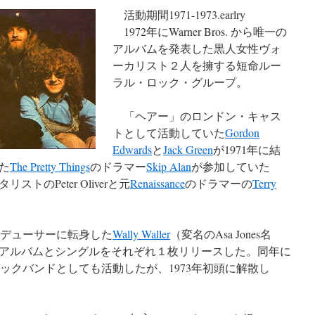
活動期間1971-1973.earlry
1972年にWarner Bros. から唯一の
アルバムを発表した黒人女性ヴォ
ーカリスト２人を擁する短命ルー
ラル・ロック・グループ。
「ヘアー」のロンドン・キャス
トとして活動していた
Gordon
Edwards
と
Jack Green
が1971年に結
た
The Pretty Things
のドラマー
Skip Alan
が参加していた
のPeter Oliverと元
Renaissance
のドラマーの
Terry
当時プロデューサーに転身した
Wally Waller
（変名のAsa Jones名
年にアルバムとシングルをそれぞれ１枚リリースした。同年に
tonのバックバンドとしても活動したが、1973年初頭に解散し