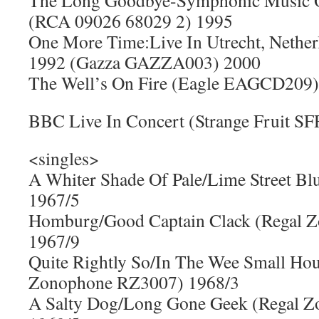
The Long Goodbye-Symphonic Music 
(RCA 09026 68029 2) 1995
One More Time:Live In Utrecht, Nether
1992 (Gazza GAZZA003) 2000
The Well’s On Fire (Eagle EAGCD209)
BBC Live In Concert (Strange Fruit 
<singles>
A Whiter Shade Of Pale/Lime Street B
1967/5
Homburg/Good Captain Clack (Regal 
1967/9
Quite Rightly So/In The Wee Small Hou
Zonophone RZ3007) 1968/3
A Salty Dog/Long Gone Geek (Regal 