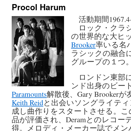
Procol Harum
ン
活動期間1967.4-19
ツ
ロック・クラシ
へ
の世界的な大ヒ
ス
Brooker
率いる名
ラシックの融合
キ
グループの１つ
ッ
プ
ロンドン東部に
ンド出身のビー
Paramounts
解散後、Gary Brook
Keith Reid
と出会いソングライティ
成し曲作りをスタートさせる。こ
品が評価され、Deramとのレコ
得。メロディ・メーカー誌でメン