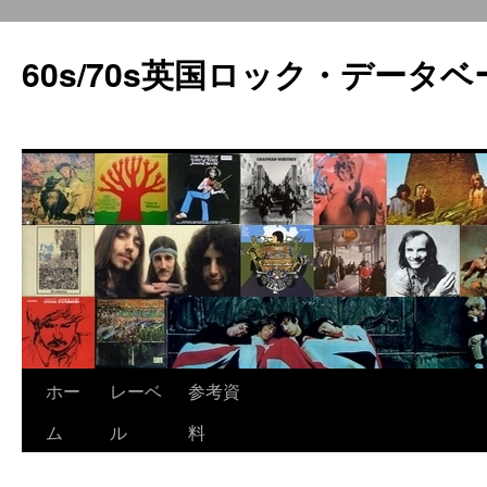
60s/70s英国ロック・データベ
コ
ホー
レーベ
参考資
ン
ム
ル
料
テ