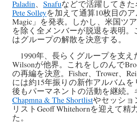
Paladin
、
Snafu
などで活躍してきた
Pete Solley
を加えて通算10枚目のアルバ
Magic」を発表。しかし、米国ツアー
を除く全メンバーが脱退を表明。これ
はグループの解散を決意する。
1990年、長らくグループを支え
Wilsonが他界。これをしのんでBr
の再編を決意。Fisher、Trower、R
には約15年振りの新作アルバム
後もパーマネントの活動を継続。
Chapmna & The Shortlist
やセッショ
リストGeoff Whitehornを迎え
た。