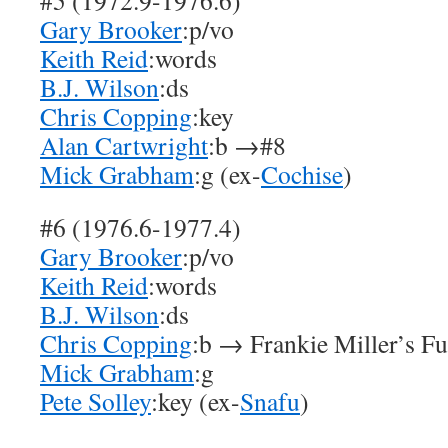
#5 (1972.9-1976.6)
Gary Brooker
:p/vo
Keith Reid
:words
B.J. Wilson
:ds
Chris Copping
:key
Alan Cartwright
:b →#8
Mick Grabham
:g (ex-
Cochise
)
#6 (1976.6-1977.4)
Gary Brooker
:p/vo
Keith Reid
:words
B.J. Wilson
:ds
Chris Copping
:b → Frankie Miller’s Fu
Mick Grabham
:g
Pete Solley
:key (ex-
Snafu
)