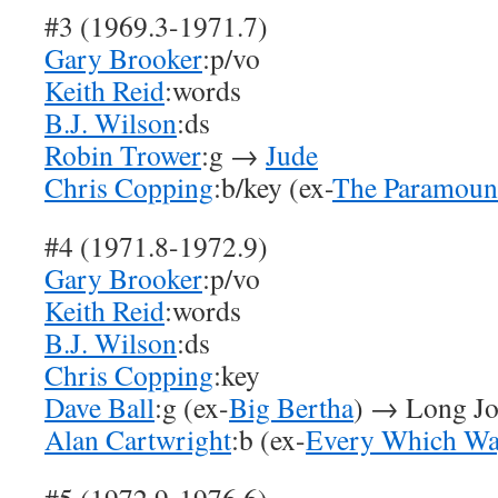
#3 (1969.3-1971.7)
Gary Brooker
:p/vo
Keith Reid
:words
B.J. Wilson
:ds
Robin Trower
:g →
Jude
Chris Copping
:b/key (ex-
The Paramoun
#4 (1971.8-1972.9)
Gary Brooker
:p/vo
Keith Reid
:words
B.J. Wilson
:ds
Chris Copping
:key
Dave Ball
:g (ex-
Big Bertha
) → Long Jo
Alan Cartwright
:b (ex-
Every Which W