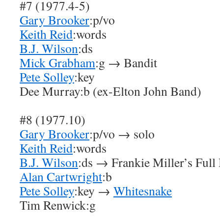
#7 (1977.4-5)
Gary Brooker
:p/vo
Keith Reid
:words
B.J. Wilson
:ds
Mick Grabham
:g → Bandit
Pete Solley
:key
Dee Murray:b (ex-Elton John Band)
#8 (1977.10)
Gary Brooker
:p/vo → solo
Keith Reid
:words
B.J. Wilson
:ds → Frankie Miller’s Ful
Alan Cartwright
:b
Pete Solley
:key →
Whitesnake
Tim Renwick:g