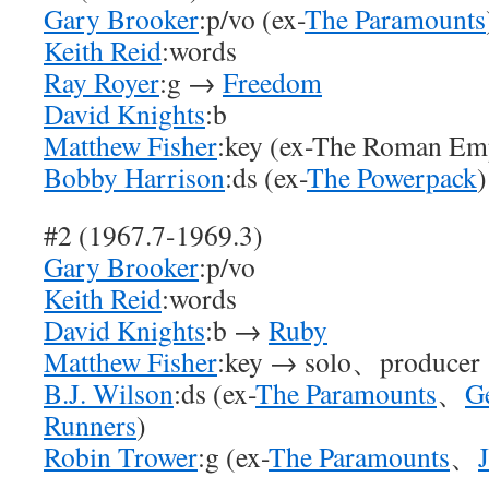
Gary Brooker
:p/vo (ex-
The Paramounts
Keith Reid
:words
Ray Royer
:g →
Freedom
David Knights
:b
Matthew Fisher
:key (ex-The Roman Em
Bobby Harrison
:ds (ex-
The Powerpack
#2 (1967.7-1969.3)
Gary Brooker
:p/vo
Keith Reid
:words
David Knights
:b →
Ruby
Matthew Fisher
:key → solo、produce
B.J. Wilson
:ds (ex-
The Paramounts
、
G
Runners
)
Robin Trower
:g (ex-
The Paramounts
、