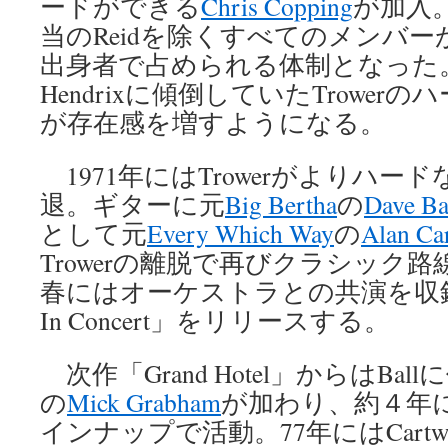
ードができる
Chris Copping
が加入
当のReidを除くすべてのメンバーがThe
出身者で占められる体制となった。こ
Hendrixに傾倒していたTrowe
が存在感を増すようになる。
1971年にはTrowerがよりハー
退。ギターに元
Big Bertha
の
Dave Ba
として元
Every Which Way
の
Alan Ca
Trowerの離脱で再びクラシック
春にはオーケストラとの共演を収録
In Concert」をリリースする。
次作「Grand Hotel」からはBal
の
Mick Grabham
が加わり、約４年
インナップで活動。77年にはCartw