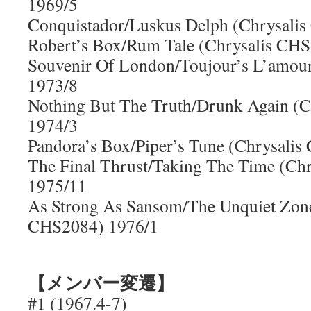
1969/5
Conquistador/Luskus Delph (Chrysali
Robert’s Box/Rum Tale (Chrysalis CH
Souvenir Of London/Toujour’s L’amou
1973/8
Nothing But The Truth/Drunk Again (
1974/3
Pandora’s Box/Piper’s Tune (Chrysali
The Final Thrust/Taking The Time (Ch
1975/11
As Strong As Sansom/The Unquiet Zone
CHS2084) 1976/1
【メンバー変遷】
#1 (1967.4-7)