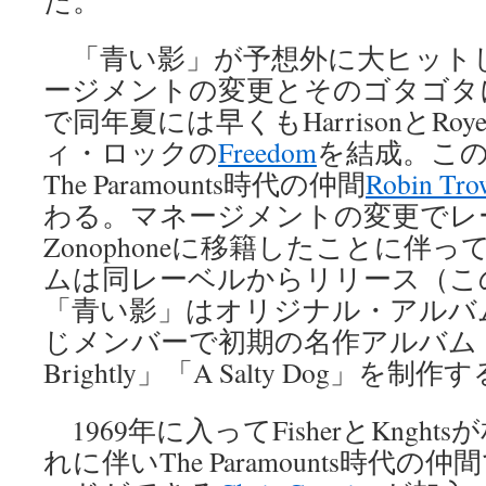
た。
「青い影」が予想外に大ヒット
ージメントの変更とそのゴタゴタ
で同年夏には早くもHarrisonとRo
ィ・ロックの
Freedom
を結成。このた
The Paramounts時代の仲間
Robin Tro
わる。マネージメントの変更でレーベ
Zonophoneに移籍したことに伴
ムは同レーベルからリリース（こ
「青い影」はオリジナル・アルバ
じメンバーで初期の名作アルバム「Shin
Brightly」「A Salty Dog」を制作
1969年に入ってFisherとKngh
れに伴いThe Paramounts時代