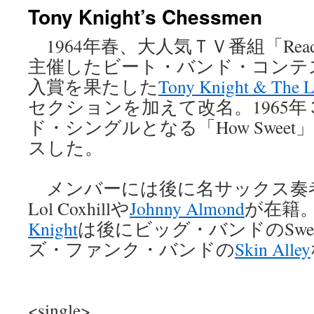
Tony Knight’s Chessmen
ン
1964年春、大人気ＴＶ番組「Ready 
ツ
主催したビート・バンド・コンテ
へ
入賞を果たした
Tony Knight & The L
ス
セクションを加えて改名。1965
ド・シングルとなる「How Sweet」
キ
スした。
ッ
プ
メンバーには後に名サックス奏
Lol Coxhillや
Johnny Almond
が在籍
Knight
は後にビッグ・バンドのSweetwa
ズ・ファンク・バンドの
Skin Alley
<single>