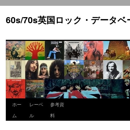
60s/70s英国ロック・データベ
コ
ホー
レーベ
参考資
ン
ム
ル
料
テ