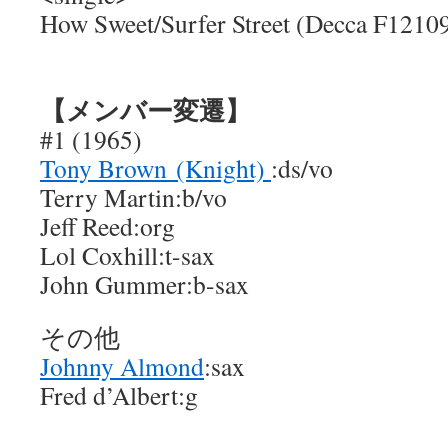
How Sweet/Surfer Street (Decca F1210
【メンバー変遷】
#1 (1965)
Tony Brown (Knight)
:ds/vo
Terry Martin:b/vo
Jeff Reed:org
Lol Coxhill:t-sax
John Gummer:b-sax
その他
Johnny Almond
:sax
Fred d’Albert:g