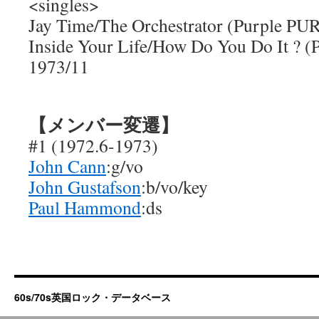
<singles>
Jay Time/The Orchestrator (Purple PU
Inside Your Life/How Do You Do It ? 
1973/11
【メンバー変遷】
#1 (1972.6-1973)
John Cann
:g/vo
John Gustafson
:b/vo/key
Paul Hammond
:ds
60s/70s英国ロック・データベース