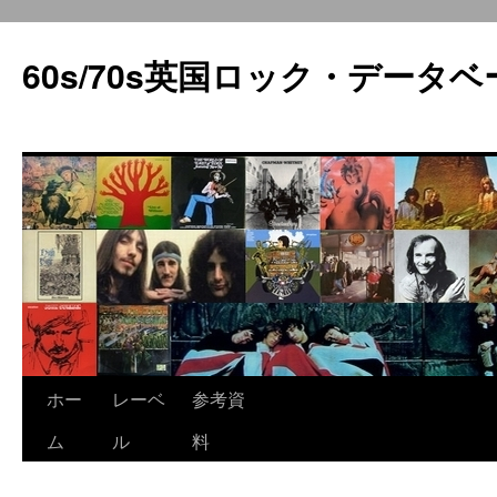
60s/70s英国ロック・データベ
コ
ホー
レーベ
参考資
ン
ム
ル
料
テ