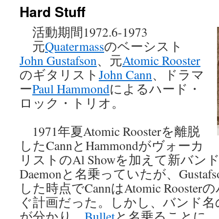
Hard Stuff
ン
活動期間1972.6-1973
ツ
元
Quatermass
のベーシスト
へ
John Gustafson
、元
Atomic Rooster
ス
のギタリスト
John Cann
、ドラマ
ー
Paul Hammond
によるハード・
キ
ロック・トリオ。
ッ
プ
1971年夏Atomic Roosterを離脱
したCannとHammondがヴォーカ
リストのAl Showを加えて新バ
Daemonと名乗っていたが、Gusta
した時点でCannはAtomic Roos
ぐ計画だった。しかし、バンド名
が分かり、
Bullet
と名乗ることに。