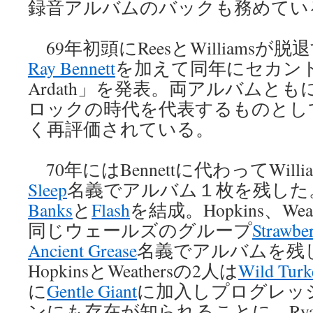
録音アルバムのバックも務めてい
69年初頭にReesとWilliams
Ray Bennett
を加えて同年にセカンド「In 
Ardath」を発表。両アルバムと
ロックの時代を代表するものとし
く再評価されている。
70年にはBennettに代わってWill
Sleep
名義でアルバム１枚を残した。Be
Banks
と
Flash
を結成。Hopkins、Wea
同じウェールズのグループ
Strawbe
Ancient Grease
名義でアルバムを残
HopkinsとWeathersの2人は
Wild Turk
に
Gentle Giant
に加入しプログレッ
ンにも存在が知られることに。Rya