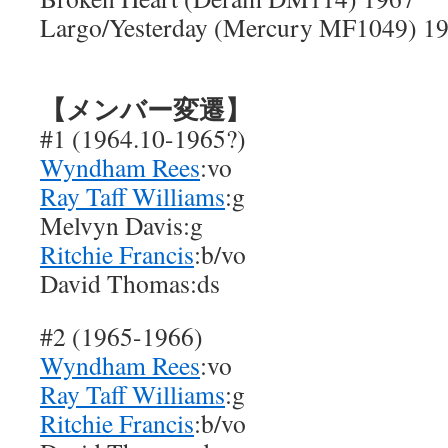
Largo/Yesterday (Mercury MF1049) 1
【メンバー変遷】
#1 (1964.10-1965?)
Wyndham Rees
:vo
Ray Taff Williams
:g
Melvyn Davis:g
Ritchie Francis
:b/vo
David Thomas:ds
#2 (1965-1966)
Wyndham Rees
:vo
Ray Taff Williams
:g
Ritchie Francis
:b/vo