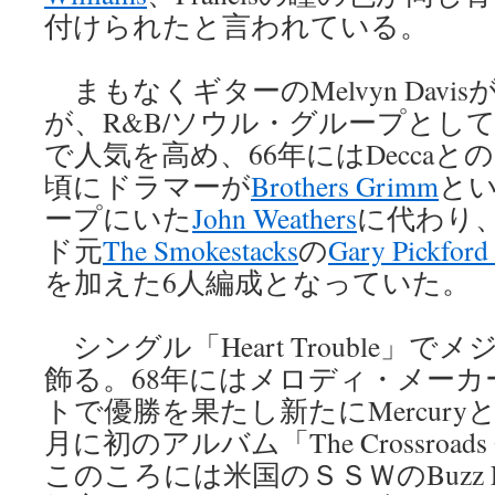
付けられたと言われている。
まもなくギターのMelvyn Davi
が、R&B/ソウル・グループとし
で人気を高め、66年にはDecca
頃にドラマーが
Brothers Grimm
と
ープにいた
John Weathers
に代わり
ド元
The Smokestacks
の
Gary Pickford
を加えた6人編成となっていた。
シングル「Heart Trouble」
飾る。68年にはメロディ・メー
トで優勝を果たし新たにMercury
月に初のアルバム「The Crossroads
このころには米国のＳＳＷのBuzz L