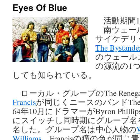
Eyes Of Blue
ン
活動期間196
ツ
南ウェー
へ
サイケデリ
ス
The Bystande
のウェール
キ
の源流の1
ッ
しても知られている。
プ
ローカル・グループのThe Renega
Francis
が同じくニースのバンドThe M
64年10月にドラマーがByron Phillips
にスイッチし同時期にグループ名をEye
名した。グループ名は中心人物の
Williams
、Francisの瞳の色が同