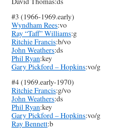
David Thomas:ds
#3 (1966-1969.early)
Wyndham Rees
:vo
Ray “Taff” Williams
:g
Ritchie Francis
:b/vo
John Weathers
:ds
Phil Ryan
:key
Gary Pickford – Hopkins
:vo/g
#4 (1969.early-1970)
Ritchie Francis
:g/vo
John Weathers
:ds
Phil Ryan
:key
Gary Pickford – Hopkins
:vo/g
Ray Bennett
:b