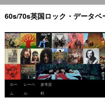
60s/70s英国ロック・データベ
コ
ホー
レーベ
参考資
ン
ム
ル
料
テ