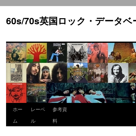
60s/70s英国ロック・データベ
コ
ホー
レーベ
参考資
ン
ム
ル
料
テ