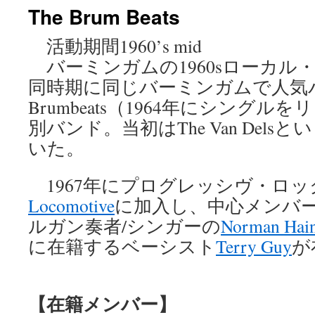
The Brum Beats
ン
活動期間1960’s mid
ツ
バーミンガムの1960sローカル
へ
同時期に同じバーミンガムで人気バ
ス
Brumbeats（1964年にシング
別バンド。当初はThe Van Del
キ
いた。
ッ
プ
1967年にプログレッシヴ・ロ
Locomotive
に加入し、中心メンバ
ルガン奏者/シンガーの
Norman Hai
に在籍するベーシスト
Terry Guy
が
【在籍メンバー】