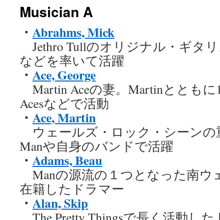
Musician A
ン
・
Abrahms, Mick
ツ
Jethro Tullのオリジナル・ギタリスト
へ
などを率いて活躍
ス
・
Ace, George
Martin Aceの妻。Martinとともに19
キ
Acesなどで活動
ッ
・
Ace, Martin
プ
ウェールズ・ロック・シーンの重
Manや自身のバンドで活躍
・
Adams, Beau
Manの源流の１つとなった南ウェール
在籍したドラマー
・
Alan, Skip
The Pretty Thingsで長く活