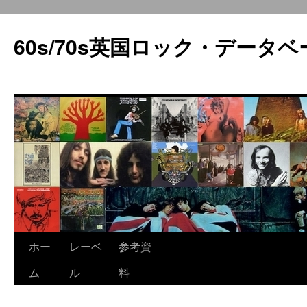
60s/70s英国ロック・データベ
コ
ホー
レーベ
参考資
ン
ム
ル
料
テ